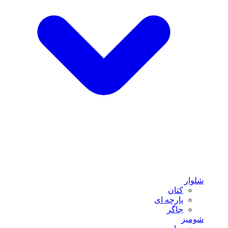
شلوار
کتان
پارچه ای
جاگر
شومیز