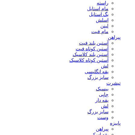
راسته
مام استایل
بگ استایل
اسلش
لینن
مام فیت
پیراهن
آستین بلند فیت
آستین کوتاه فیت
آستین بلند کلاسیک
آستین کوتاه کلاسیک
لش
یقه انگلیسی
سایز بزرگ
تیشرت
بیسیک
چاپی
یقه دار
لش
سایز بزرگ
وست
پاییزه
پیراهن
یقه اسکی