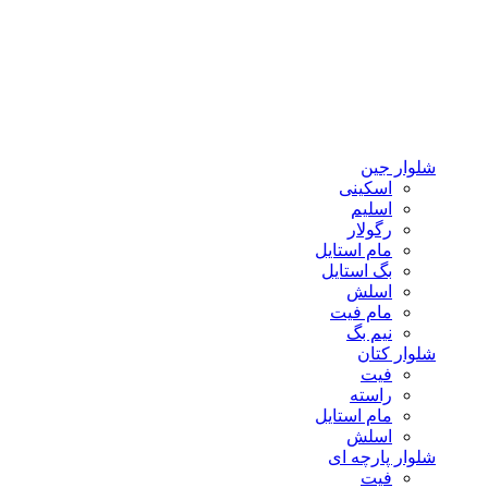
شلوار جین
اسکینی
اسلیم
رگولار
مام استایل
بگ استایل
اسلش
مام فیت
نیم بگ
شلوار کتان
فیت
راسته
مام استایل
اسلش
شلوار پارچه ای
فیت