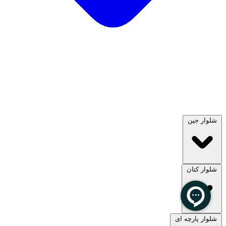
شلوار جین
شلوار کتان
مشاهده همه
شلوار پارچه ای