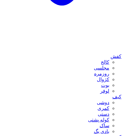
کفش
کالج
مجلسی
روزمره
کژوال
بوت
لوفر
کیف
دوشی
کمری
دستی
کوله پشتی
ساک
بادی بگ