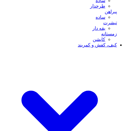
ساده
طرحدار
پیراهن
ساده
تیشرت
یقه دار
زمستانه
کاپشن
کیف، کفش و کمربند