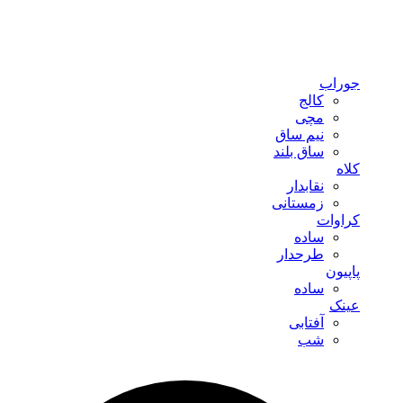
جوراب
کالج
مچی
نیم ساق
ساق بلند
کلاه
نقابدار
زمستانی
کراوات
ساده
طرحدار
پاپیون
ساده
عینک
آفتابی
شب