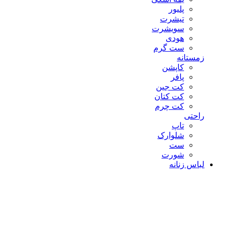
پلیور
تیشرت
سویشرت
هودی
ست گرم
زمستانه
کاپشن
پافر
کت جین
کت کتان
کت چرم
راحتی
تاپ
شلوارک
ست
شورت
لباس زنانه