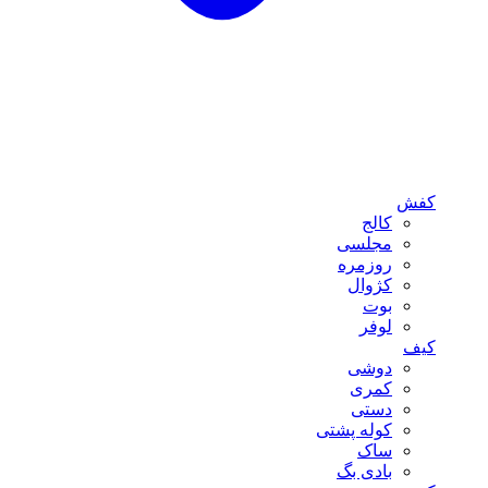
کفش
کالج
مجلسی
روزمره
کژوال
بوت
لوفر
کیف
دوشی
کمری
دستی
کوله پشتی
ساک
بادی بگ