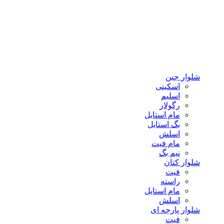
شلوار جین
اسکینی
اسلیم
رگولار
مام استایل
بگ استایل
اسلش
مام فیت
نیم بگ
شلوار کتان
فیت
راسته
مام استایل
اسلش
شلوار پارچه ای
فیت