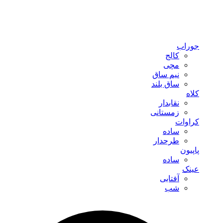
جوراب
کالج
مچی
نیم ساق
ساق بلند
کلاه
نقابدار
زمستانی
کراوات
ساده
طرحدار
پاپیون
ساده
عینک
آفتابی
شب