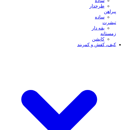
ساده
طرحدار
پیراهن
ساده
تیشرت
یقه دار
زمستانه
کاپشن
کیف، کفش و کمربند