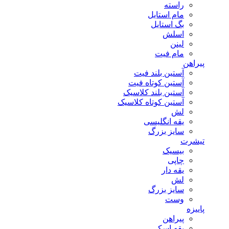
راسته
مام استایل
بگ استایل
اسلش
لینن
مام فیت
پیراهن
آستین بلند فیت
آستین کوتاه فیت
آستین بلند کلاسیک
آستین کوتاه کلاسیک
لش
یقه انگلیسی
سایز بزرگ
تیشرت
بیسیک
چاپی
یقه دار
لش
سایز بزرگ
وست
پاییزه
پیراهن
یقه اسکی