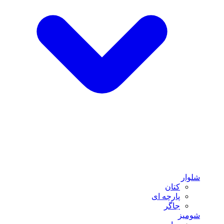
شلوار
کتان
پارچه ای
جاگر
شومیز