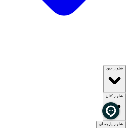
شلوار جین
شلوار کتان
مشاهده همه
شلوار پارچه ای