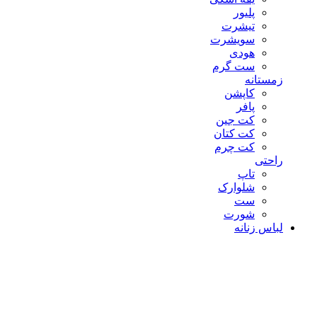
پلیور
تیشرت
سویشرت
هودی
ست گرم
زمستانه
کاپشن
پافر
کت جین
کت کتان
کت چرم
راحتی
تاپ
شلوارک
ست
شورت
لباس زنانه