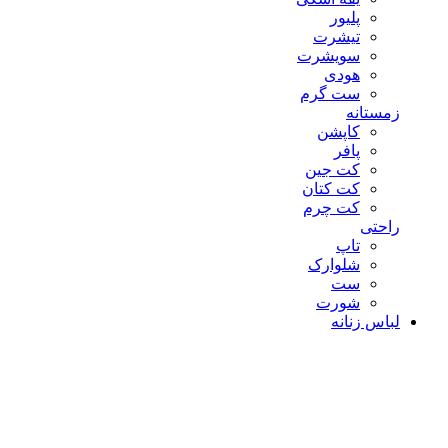
پلیور
تیشرت
سویشرت
هودی
ست گرم
زمستانه
کاپشن
پافر
کت جین
کت کتان
کت چرم
راحتی
تاپ
شلوارک
ست
شورت
لباس زنانه