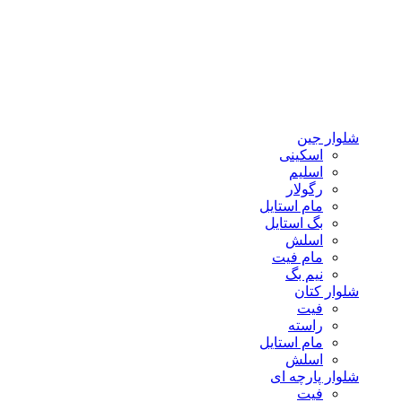
شلوار جین
اسکینی
اسلیم
رگولار
مام استایل
بگ استایل
اسلش
مام فیت
نیم بگ
شلوار کتان
فیت
راسته
مام استایل
اسلش
شلوار پارچه ای
فیت