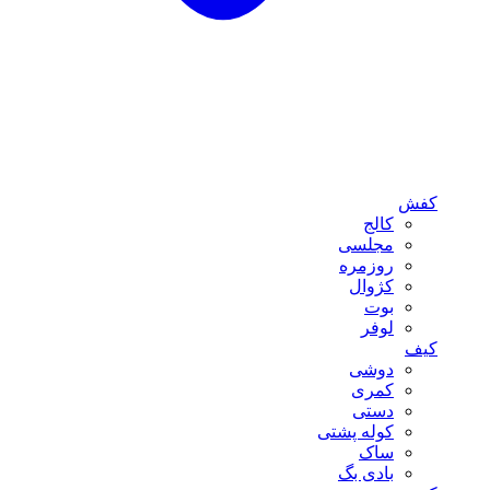
کفش
کالج
مجلسی
روزمره
کژوال
بوت
لوفر
کیف
دوشی
کمری
دستی
کوله پشتی
ساک
بادی بگ