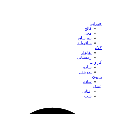
جوراب
کالج
مچی
نیم ساق
ساق بلند
کلاه
نقابدار
زمستانی
کراوات
ساده
طرحدار
پاپیون
ساده
عینک
آفتابی
شب