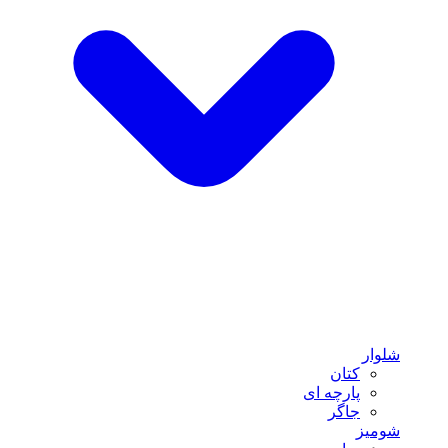
شلوار
کتان
پارچه ای
جاگر
شومیز