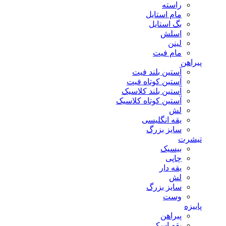
راسته
مام استایل
بگ استایل
اسلش
لینن
مام فیت
پیراهن
آستین بلند فیت
آستین کوتاه فیت
آستین بلند کلاسیک
آستین کوتاه کلاسیک
لش
یقه انگلیسی
سایز بزرگ
تیشرت
بیسیک
چاپی
یقه دار
لش
سایز بزرگ
وست
پاییزه
پیراهن
یقه اسکی