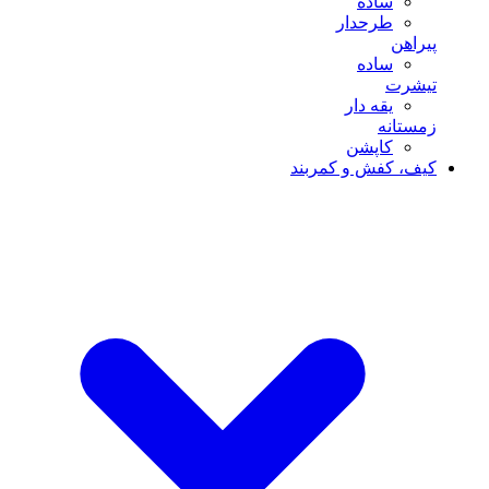
ساده
طرحدار
پیراهن
ساده
تیشرت
یقه دار
زمستانه
کاپشن
کیف، کفش و کمربند