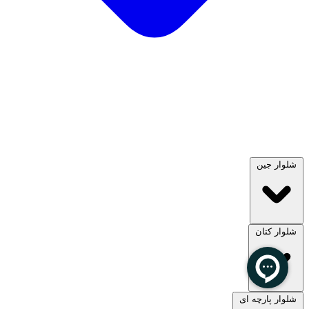
شلوار جین
شلوار کتان
مشاهده همه
شلوار پارچه ای