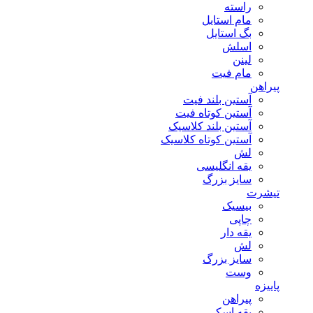
راسته
مام استایل
بگ استایل
اسلش
لینن
مام فیت
پیراهن
آستین بلند فیت
آستین کوتاه فیت
آستین بلند کلاسیک
آستین کوتاه کلاسیک
لش
یقه انگلیسی
سایز بزرگ
تیشرت
بیسیک
چاپی
یقه دار
لش
سایز بزرگ
وست
پاییزه
پیراهن
یقه اسکی