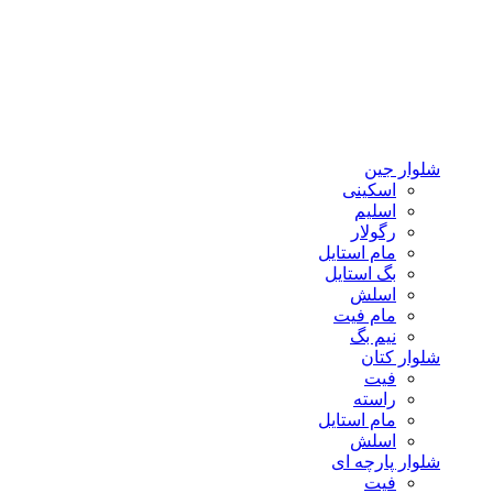
شلوار جین
اسکینی
اسلیم
رگولار
مام استایل
بگ استایل
اسلش
مام فیت
نیم بگ
شلوار کتان
فیت
راسته
مام استایل
اسلش
شلوار پارچه ای
فیت