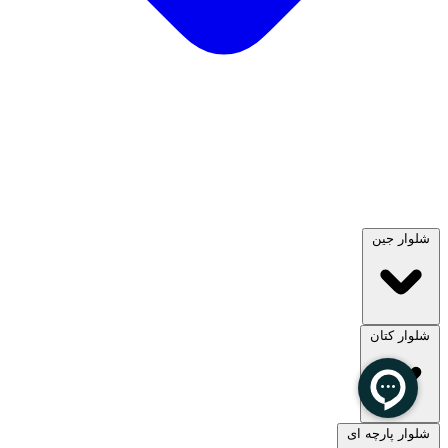
شلوار جین
شلوار کتان
مشاهده همه
شلوار پارچه ای