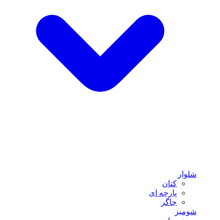
شلوار
کتان
پارچه ای
جاگر
شومیز