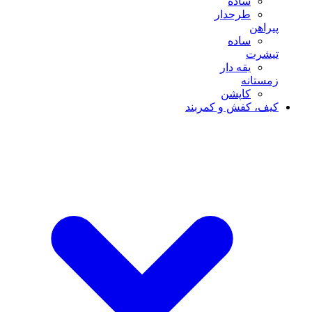
ساده
طرحدار
پیراهن
ساده
تیشرت
یقه دار
زمستانه
کاپشن
کیف، کفش و کمربند