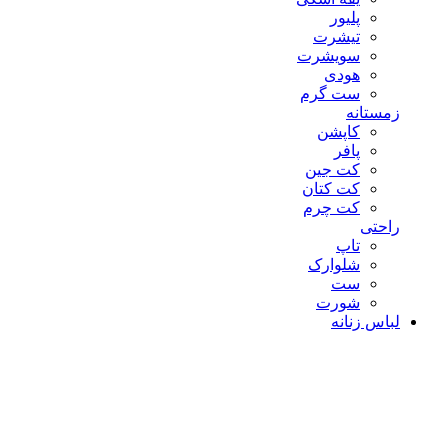
پلیور
تیشرت
سویشرت
هودی
ست گرم
زمستانه
کاپشن
پافر
کت جین
کت کتان
کت چرم
راحتی
تاپ
شلوارک
ست
شورت
لباس زنانه