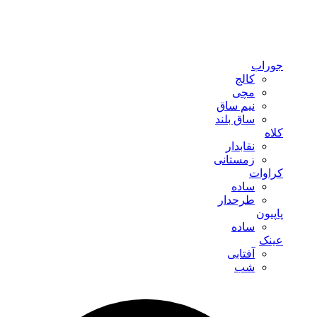
جوراب
کالج
مچی
نیم ساق
ساق بلند
کلاه
نقابدار
زمستانی
کراوات
ساده
طرحدار
پاپیون
ساده
عینک
آفتابی
شب