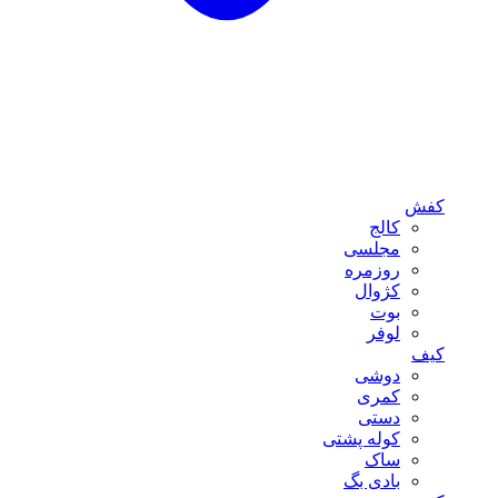
کفش
کالج
مجلسی
روزمره
کژوال
بوت
لوفر
کیف
دوشی
کمری
دستی
کوله پشتی
ساک
بادی بگ