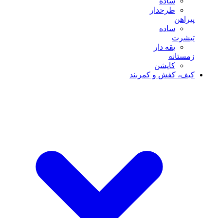
ساده
طرحدار
پیراهن
ساده
تیشرت
یقه دار
زمستانه
کاپشن
کیف، کفش و کمربند