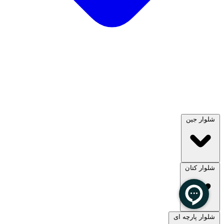
شلوار جین
شلوار کتان
مشاهده همه
شلوار پارچه ای