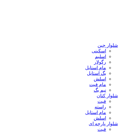
شلوار جین
اسکینی
اسلیم
رگولار
مام استایل
بگ استایل
اسلش
مام فیت
نیم بگ
شلوار کتان
فیت
راسته
مام استایل
اسلش
شلوار پارچه ای
فیت