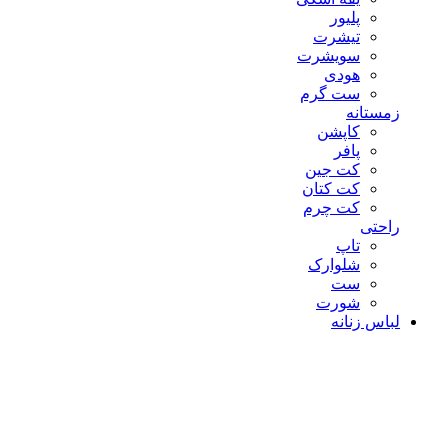
پلیور
تیشرت
سویشرت
هودی
ست گرم
زمستانه
کاپشن
پافر
کت جین
کت کتان
کت چرم
راحتی
تاپ
شلوارک
ست
شورت
لباس زنانه