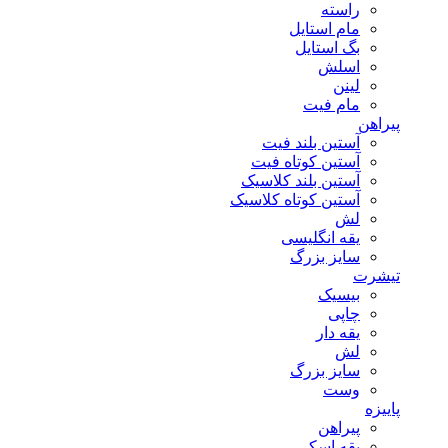
راسته
مام استایل
بگ استایل
اسلش
لینن
مام فیت
پیراهن
آستین بلند فیت
آستین کوتاه فیت
آستین بلند کلاسیک
آستین کوتاه کلاسیک
لش
یقه انگلیسی
سایز بزرگ
تیشرت
بیسیک
چاپی
یقه دار
لش
سایز بزرگ
وست
پاییزه
پیراهن
یقه اسکی