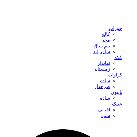
جوراب
کالج
مچی
نیم ساق
ساق بلند
کلاه
نقابدار
زمستانی
کراوات
ساده
طرحدار
پاپیون
ساده
عینک
آفتابی
شب