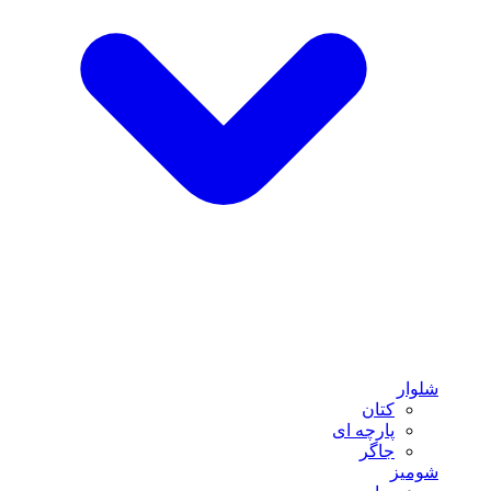
شلوار
کتان
پارچه ای
جاگر
شومیز