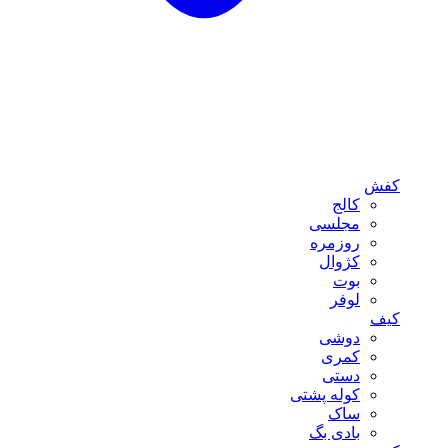
کفش
کالج
مجلسی
روزمره
کژوال
بوت
لوفر
کیف
دوشی
کمری
دستی
کوله پشتی
ساک
بادی بگ