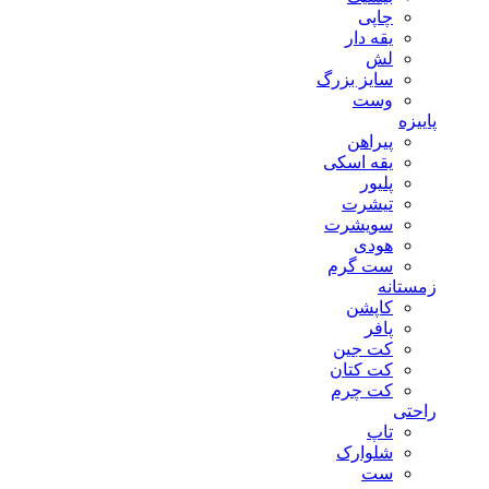
چاپی
یقه دار
لش
سایز بزرگ
وست
پاییزه
پیراهن
یقه اسکی
پلیور
تیشرت
سویشرت
هودی
ست گرم
زمستانه
کاپشن
پافر
کت جین
کت کتان
کت چرم
راحتی
تاپ
شلوارک
ست