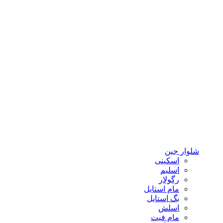
شلوار جین
اسکینی
اسلیم
رگولار
مام استایل
بگ استایل
اسلش
مام فیت