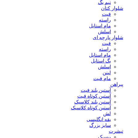
نیم بگ
شلوار کتان
فیت
راسته
مام استایل
اسلش
شلوار پارچه ای
فیت
راسته
مام استایل
بگ استایل
اسلش
لینن
مام فیت
پیراهن
آستین بلند فیت
آستین کوتاه فیت
آستین بلند کلاسیک
آستین کوتاه کلاسیک
لش
یقه انگلیسی
سایز بزرگ
تیشرت
بیسیک