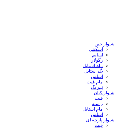
شلوار جین
اسکینی
اسلیم
رگولار
مام استایل
بگ استایل
اسلش
مام فیت
نیم بگ
شلوار کتان
فیت
راسته
مام استایل
اسلش
شلوار پارچه ای
فیت