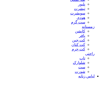
پلیور
تیشرت
سویشرت
هودی
ست گرم
زمستانه
کاپشن
پافر
کت جین
کت کتان
کت چرم
راحتی
تاپ
شلوارک
ست
شورت
لباس زنانه