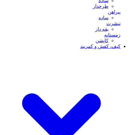
ساده
طرحدار
پیراهن
ساده
تیشرت
یقه دار
زمستانه
کاپشن
کیف، کفش و کمربند