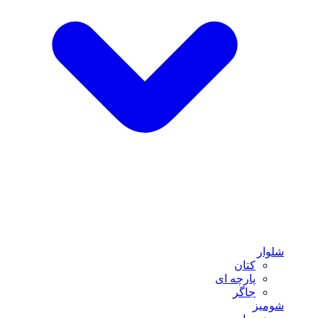
شلوار
کتان
پارچه ای
جاگر
شومیز