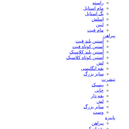
راسته
مام استایل
بگ استایل
اسلش
لینن
مام فیت
پیراهن
آستین بلند فیت
آستین کوتاه فیت
آستین بلند کلاسیک
آستین کوتاه کلاسیک
لش
یقه انگلیسی
سایز بزرگ
تیشرت
بیسیک
چاپی
یقه دار
لش
سایز بزرگ
وست
پاییزه
پیراهن
یقه اسکی