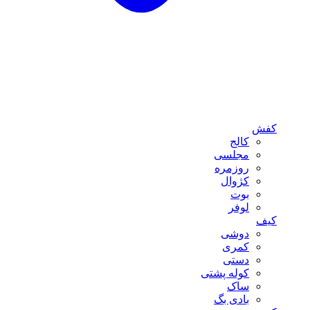
کفش
کالج
مجلسی
روزمره
کژوال
بوت
لوفر
کیف
دوشی
کمری
دستی
کوله پشتی
ساک
بادی بگ