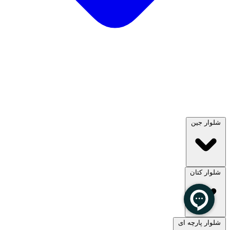
شلوار جین
شلوار کتان
مشاهده همه
شلوار پارچه ای