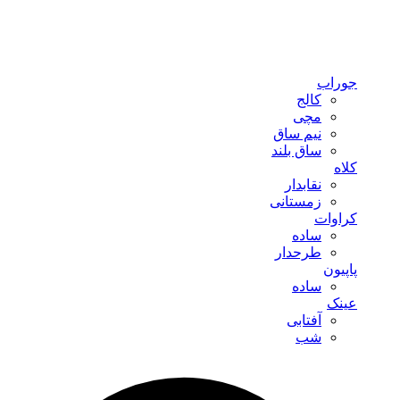
جوراب
کالج
مچی
نیم ساق
ساق بلند
کلاه
نقابدار
زمستانی
کراوات
ساده
طرحدار
پاپیون
ساده
عینک
آفتابی
شب