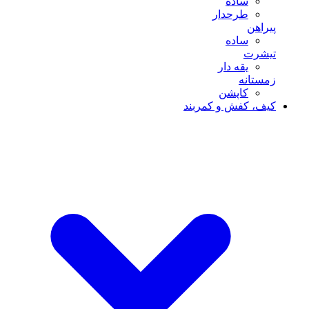
ساده
طرحدار
پیراهن
ساده
تیشرت
یقه دار
زمستانه
کاپشن
کیف، کفش و کمربند