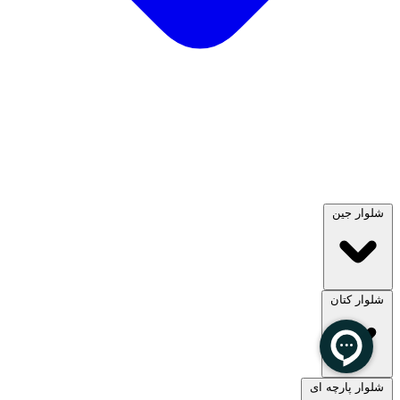
شلوار جین
شلوار کتان
مشاهده همه
شلوار پارچه ای