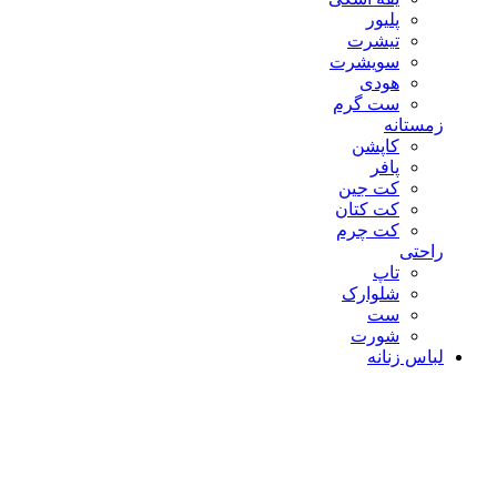
پلیور
تیشرت
سویشرت
هودی
ست گرم
زمستانه
کاپشن
پافر
کت جین
کت کتان
کت چرم
راحتی
تاپ
شلوارک
ست
شورت
لباس زنانه