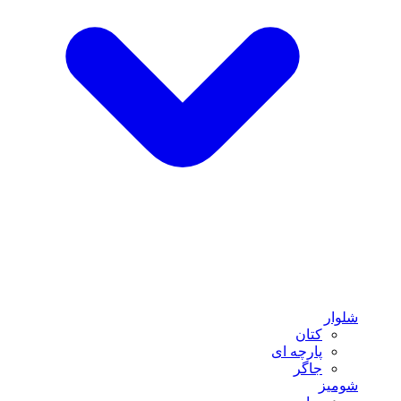
شلوار
کتان
پارچه ای
جاگر
شومیز