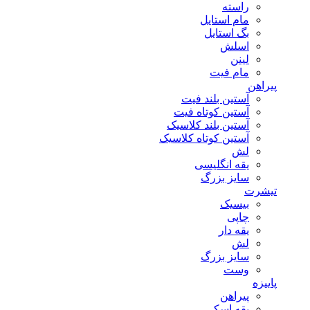
راسته
مام استایل
بگ استایل
اسلش
لینن
مام فیت
پیراهن
آستین بلند فیت
آستین کوتاه فیت
آستین بلند کلاسیک
آستین کوتاه کلاسیک
لش
یقه انگلیسی
سایز بزرگ
تیشرت
بیسیک
چاپی
یقه دار
لش
سایز بزرگ
وست
پاییزه
پیراهن
یقه اسکی