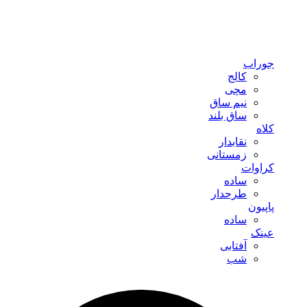
جوراب
کالج
مچی
نیم ساق
ساق بلند
کلاه
نقابدار
زمستانی
کراوات
ساده
طرحدار
پاپیون
ساده
عینک
آفتابی
شب