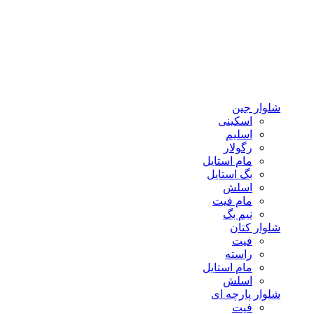
شلوار جین
اسکینی
اسلیم
رگولار
مام استایل
بگ استایل
اسلش
مام فیت
نیم بگ
شلوار کتان
فیت
راسته
مام استایل
اسلش
شلوار پارچه ای
فیت