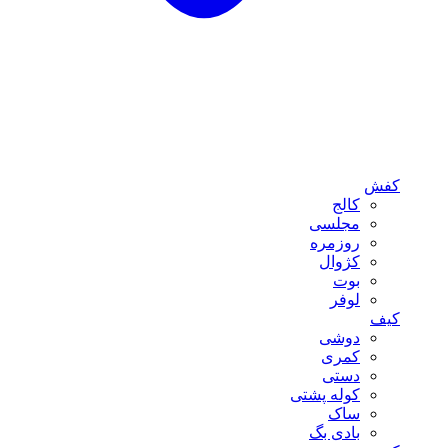
کفش
کالج
مجلسی
روزمره
کژوال
بوت
لوفر
کیف
دوشی
کمری
دستی
کوله پشتی
ساک
بادی بگ