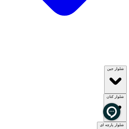
شلوار جین
شلوار کتان
مشاهده همه
شلوار پارچه ای