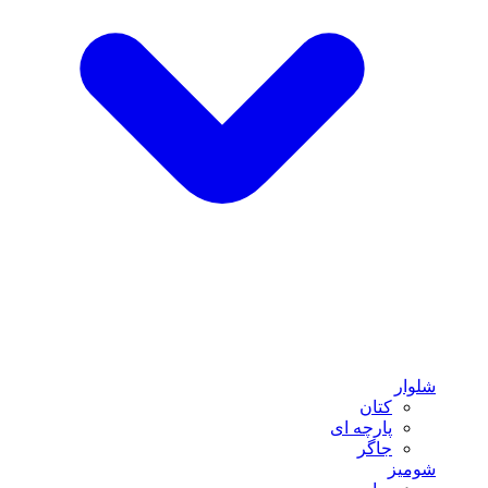
شلوار
کتان
پارچه ای
جاگر
شومیز