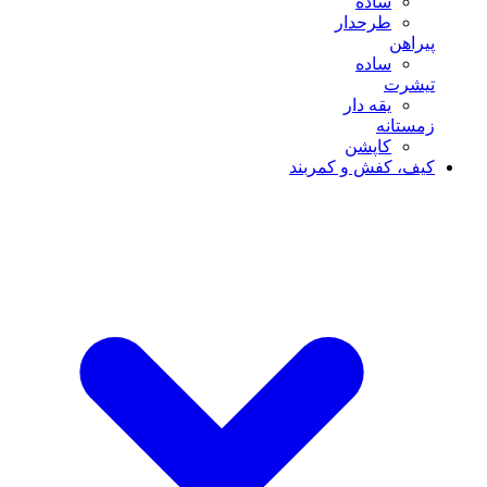
ساده
طرحدار
پیراهن
ساده
تیشرت
یقه دار
زمستانه
کاپشن
کیف، کفش و کمربند