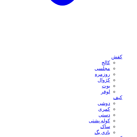
کفش
کالج
مجلسی
روزمره
کژوال
بوت
لوفر
کیف
دوشی
کمری
دستی
کوله پشتی
ساک
بادی بگ