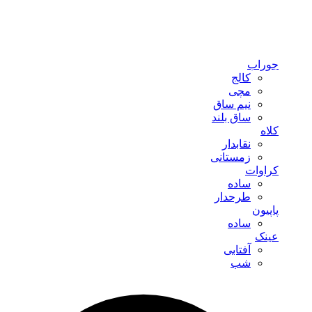
جوراب
کالج
مچی
نیم ساق
ساق بلند
کلاه
نقابدار
زمستانی
کراوات
ساده
طرحدار
پاپیون
ساده
عینک
آفتابی
شب