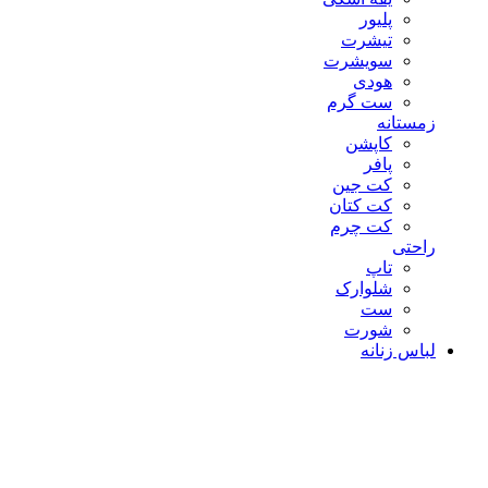
پلیور
تیشرت
سویشرت
هودی
ست گرم
زمستانه
کاپشن
پافر
کت جین
کت کتان
کت چرم
راحتی
تاپ
شلوارک
ست
شورت
لباس زنانه