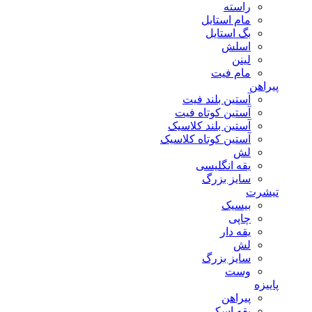
راسته
مام استایل
بگ استایل
اسلش
لینن
مام فیت
پیراهن
آستین بلند فیت
آستین کوتاه فیت
آستین بلند کلاسیک
آستین کوتاه کلاسیک
لش
یقه انگلیسی
سایز بزرگ
تیشرت
بیسیک
چاپی
یقه دار
لش
سایز بزرگ
وست
پاییزه
پیراهن
یقه اسکی