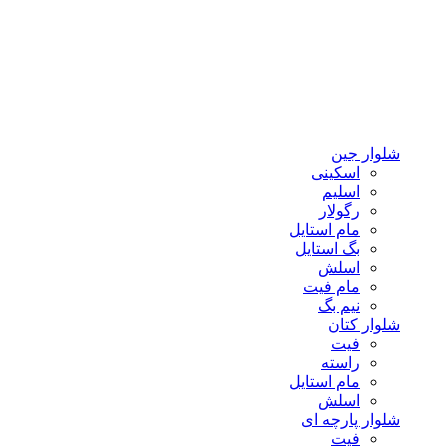
شلوار جین
اسکینی
اسلیم
رگولار
مام استایل
بگ استایل
اسلش
مام فیت
نیم بگ
شلوار کتان
فیت
راسته
مام استایل
اسلش
شلوار پارچه ای
فیت