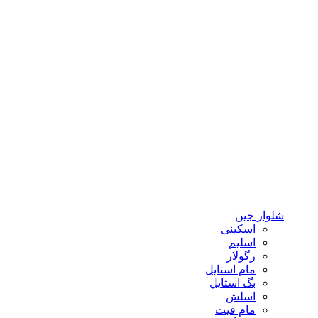
شلوار جین
اسکینی
اسلیم
رگولار
مام استایل
بگ استایل
اسلش
مام فیت