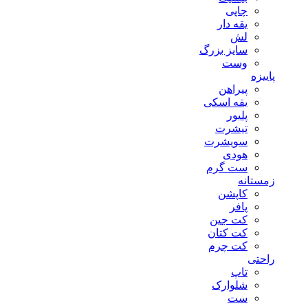
چاپی
یقه دار
لش
سایز بزرگ
وست
پاییزه
پیراهن
یقه اسکی
پلیور
تیشرت
سویشرت
هودی
ست گرم
زمستانه
کاپشن
پافر
کت جین
کت کتان
کت چرم
راحتی
تاپ
شلوارک
ست