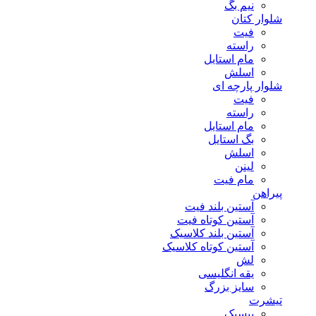
نیم بگ
شلوار کتان
فیت
راسته
مام استایل
اسلش
شلوار پارچه ای
فیت
راسته
مام استایل
بگ استایل
اسلش
لینن
مام فیت
پیراهن
آستین بلند فیت
آستین کوتاه فیت
آستین بلند کلاسیک
آستین کوتاه کلاسیک
لش
یقه انگلیسی
سایز بزرگ
تیشرت
بیسیک