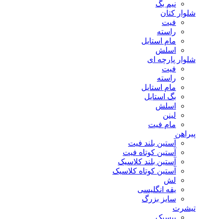
نیم بگ
شلوار کتان
فیت
راسته
مام استایل
اسلش
شلوار پارچه ای
فیت
راسته
مام استایل
بگ استایل
اسلش
لینن
مام فیت
پیراهن
آستین بلند فیت
آستین کوتاه فیت
آستین بلند کلاسیک
آستین کوتاه کلاسیک
لش
یقه انگلیسی
سایز بزرگ
تیشرت
بیسیک