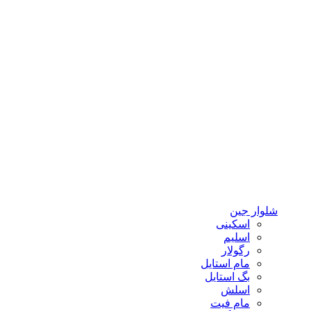
شلوار جین
اسکینی
اسلیم
رگولار
مام استایل
بگ استایل
اسلش
مام فیت