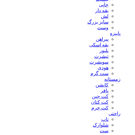
چاپی
یقه دار
لش
سایز بزرگ
وست
پاییزه
پیراهن
یقه اسکی
پلیور
تیشرت
سویشرت
هودی
ست گرم
زمستانه
کاپشن
پافر
کت جین
کت کتان
کت چرم
راحتی
تاپ
شلوارک
ست