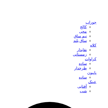
جوراب
کالج
مچی
نیم ساق
ساق بلند
کلاه
نقابدار
زمستانی
کراوات
ساده
طرحدار
پاپیون
ساده
عینک
آفتابی
شب