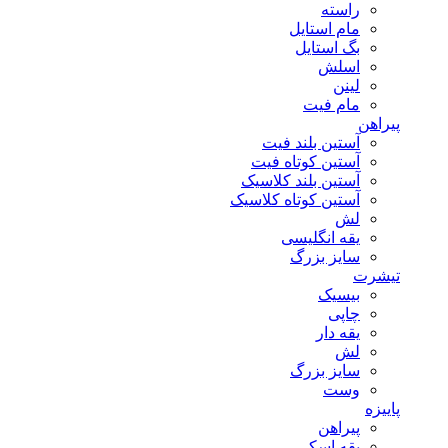
راسته
مام استایل
بگ استایل
اسلش
لینن
مام فیت
پیراهن
آستین بلند فیت
آستین کوتاه فیت
آستین بلند کلاسیک
آستین کوتاه کلاسیک
لش
یقه انگلیسی
سایز بزرگ
تیشرت
بیسیک
چاپی
یقه دار
لش
سایز بزرگ
وست
پاییزه
پیراهن
یقه اسکی