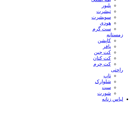
پلیور
تیشرت
سویشرت
هودی
ست گرم
زمستانه
کاپشن
پافر
کت جین
کت کتان
کت چرم
راحتی
تاپ
شلوارک
ست
شورت
لباس زنانه