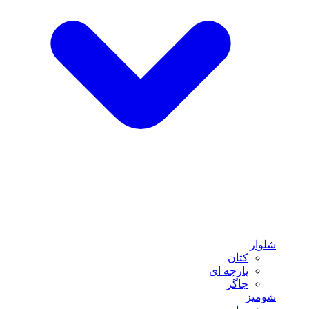
شلوار
کتان
پارچه ای
جاگر
شومیز