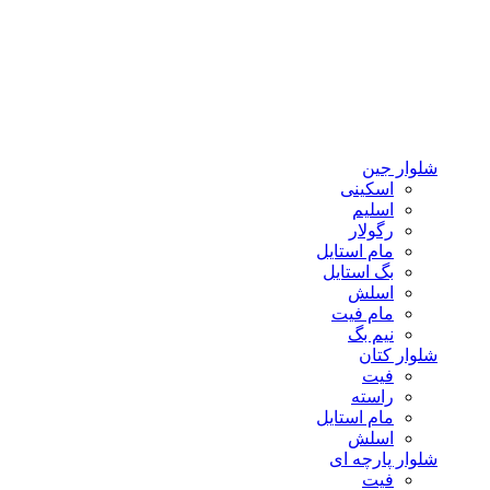
شلوار جین
اسکینی
اسلیم
رگولار
مام استایل
بگ استایل
اسلش
مام فیت
نیم بگ
شلوار کتان
فیت
راسته
مام استایل
اسلش
شلوار پارچه ای
فیت