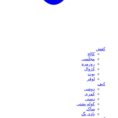
کفش
کالج
مجلسی
روزمره
کژوال
بوت
لوفر
کیف
دوشی
کمری
دستی
کوله پشتی
ساک
بادی بگ