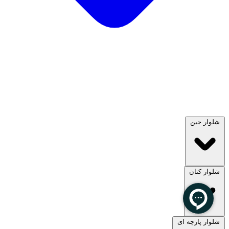
شلوار جین
شلوار کتان
مشاهده همه
شلوار پارچه ای