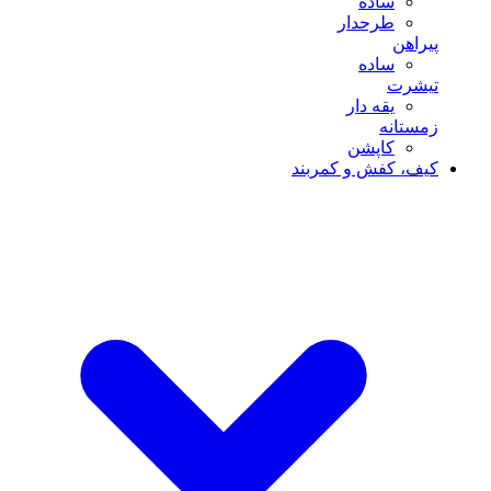
ساده
طرحدار
پیراهن
ساده
تیشرت
یقه دار
زمستانه
کاپشن
کیف، کفش و کمربند