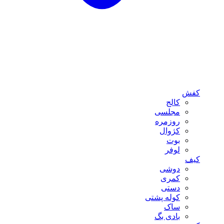
کفش
کالج
مجلسی
روزمره
کژوال
بوت
لوفر
کیف
دوشی
کمری
دستی
کوله پشتی
ساک
بادی بگ