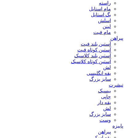
راسته
مام استایل
بگ استایل
اسلش
لینن
مام فیت
پیراهن
آستین بلند فیت
آستین کوتاه فیت
آستین بلند کلاسیک
آستین کوتاه کلاسیک
لش
یقه انگلیسی
سایز بزرگ
تیشرت
بیسیک
چاپی
یقه دار
لش
سایز بزرگ
وست
پاییزه
پیراهن
یقه اسکی