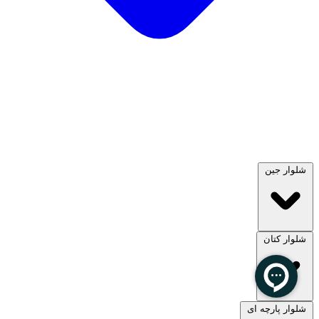
شلوار جین
شلوار کتان
مشاهده همه
شلوار پارچه ای