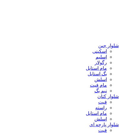
شلوار جین
اسکینی
اسلیم
رگولار
مام استایل
بگ استایل
اسلش
مام فیت
نیم بگ
شلوار کتان
فیت
راسته
مام استایل
اسلش
شلوار پارچه ای
فیت