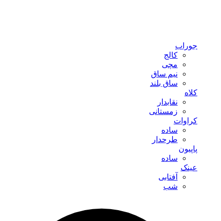
جوراب
کالج
مچی
نیم ساق
ساق بلند
کلاه
نقابدار
زمستانی
کراوات
ساده
طرحدار
پاپیون
ساده
عینک
آفتابی
شب