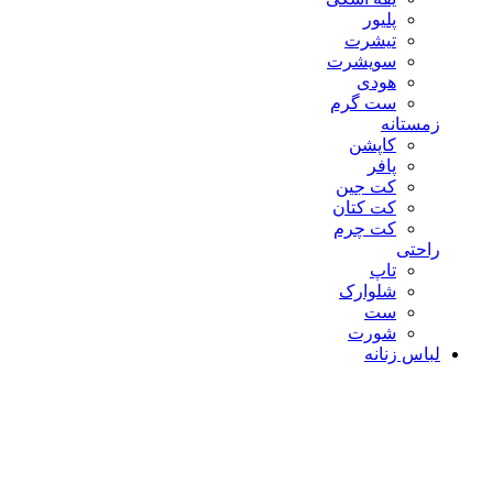
پلیور
تیشرت
سویشرت
هودی
ست گرم
زمستانه
کاپشن
پافر
کت جین
کت کتان
کت چرم
راحتی
تاپ
شلوارک
ست
شورت
لباس زنانه