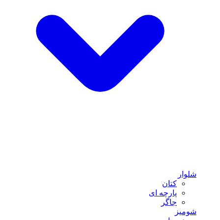
شلوار
کتان
پارچه ای
جاگر
شومیز