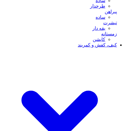
ساده
طرحدار
پیراهن
ساده
تیشرت
یقه دار
زمستانه
کاپشن
کیف، کفش و کمربند