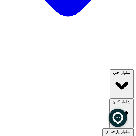
شلوار جین
شلوار کتان
مشاهده همه
شلوار پارچه ای