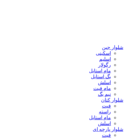
شلوار جین
اسکینی
اسلیم
رگولار
مام استایل
بگ استایل
اسلش
مام فیت
نیم بگ
شلوار کتان
فیت
راسته
مام استایل
اسلش
شلوار پارچه ای
فیت