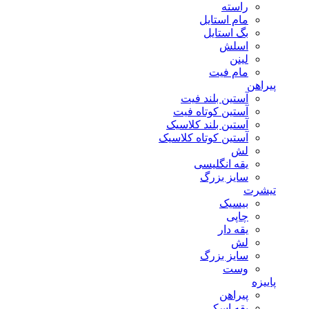
راسته
مام استایل
بگ استایل
اسلش
لینن
مام فیت
پیراهن
آستین بلند فیت
آستین کوتاه فیت
آستین بلند کلاسیک
آستین کوتاه کلاسیک
لش
یقه انگلیسی
سایز بزرگ
تیشرت
بیسیک
چاپی
یقه دار
لش
سایز بزرگ
وست
پاییزه
پیراهن
یقه اسکی