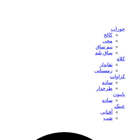
جوراب
کالج
مچی
نیم ساق
ساق بلند
کلاه
نقابدار
زمستانی
کراوات
ساده
طرحدار
پاپیون
ساده
عینک
آفتابی
شب