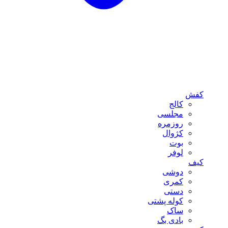
کفش
کالج
مجلسی
روزمره
کژوال
بوت
لوفر
کیف
دوشی
کمری
دستی
کوله پشتی
ساک
بادی بگ