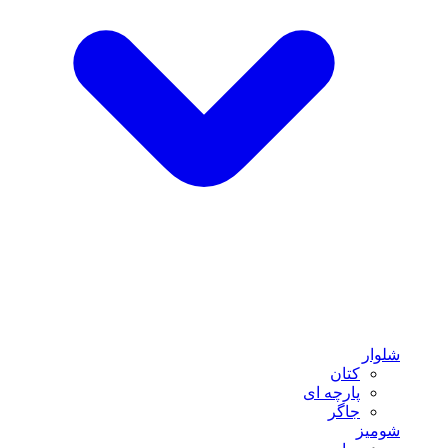
شلوار
کتان
پارچه ای
جاگر
شومیز