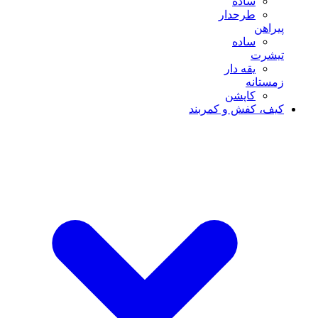
ساده
طرحدار
پیراهن
ساده
تیشرت
یقه دار
زمستانه
کاپشن
کیف، کفش و کمربند