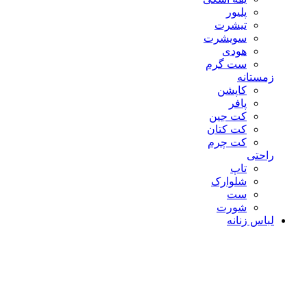
پلیور
تیشرت
سویشرت
هودی
ست گرم
زمستانه
کاپشن
پافر
کت جین
کت کتان
کت چرم
راحتی
تاپ
شلوارک
ست
شورت
لباس زنانه