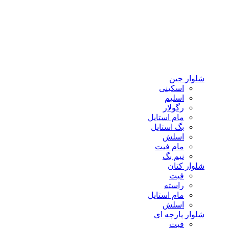
شلوار جین
اسکینی
اسلیم
رگولار
مام استایل
بگ استایل
اسلش
مام فیت
نیم بگ
شلوار کتان
فیت
راسته
مام استایل
اسلش
شلوار پارچه ای
فیت