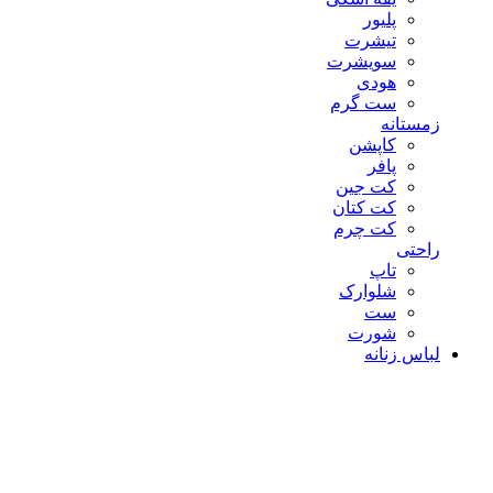
پلیور
تیشرت
سویشرت
هودی
ست گرم
زمستانه
کاپشن
پافر
کت جین
کت کتان
کت چرم
راحتی
تاپ
شلوارک
ست
شورت
لباس زنانه