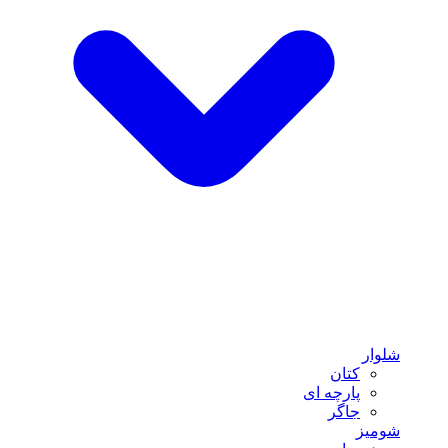
شلوار
کتان
پارچه ای
جاگر
شومیز