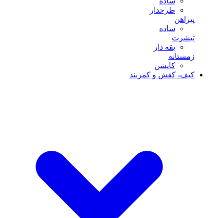
ساده
طرحدار
پیراهن
ساده
تیشرت
یقه دار
زمستانه
کاپشن
کیف، کفش و کمربند