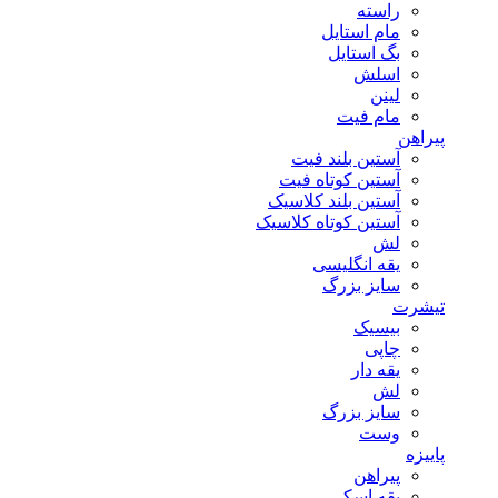
راسته
مام استایل
بگ استایل
اسلش
لینن
مام فیت
پیراهن
آستین بلند فیت
آستین کوتاه فیت
آستین بلند کلاسیک
آستین کوتاه کلاسیک
لش
یقه انگلیسی
سایز بزرگ
تیشرت
بیسیک
چاپی
یقه دار
لش
سایز بزرگ
وست
پاییزه
پیراهن
یقه اسکی