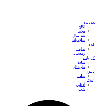
جوراب
کالج
مچی
نیم ساق
ساق بلند
کلاه
نقابدار
زمستانی
کراوات
ساده
طرحدار
پاپیون
ساده
عینک
آفتابی
شب