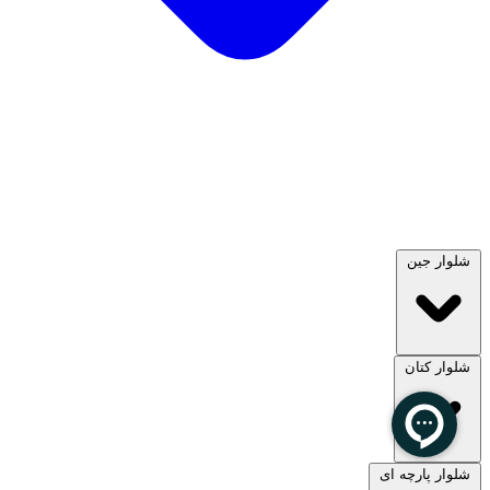
شلوار جین
شلوار کتان
مشاهده همه
شلوار پارچه ای