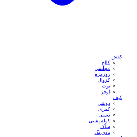
کفش
کالج
مجلسی
روزمره
کژوال
بوت
لوفر
کیف
دوشی
کمری
دستی
کوله پشتی
ساک
بادی بگ