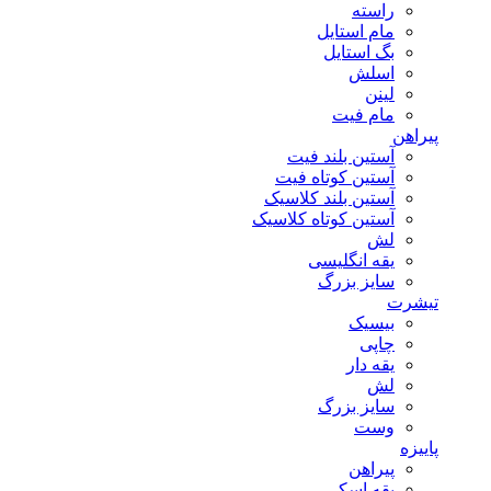
راسته
مام استایل
بگ استایل
اسلش
لینن
مام فیت
پیراهن
آستین بلند فیت
آستین کوتاه فیت
آستین بلند کلاسیک
آستین کوتاه کلاسیک
لش
یقه انگلیسی
سایز بزرگ
تیشرت
بیسیک
چاپی
یقه دار
لش
سایز بزرگ
وست
پاییزه
پیراهن
یقه اسکی