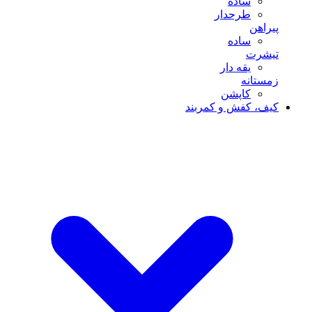
ساده
طرحدار
پیراهن
ساده
تیشرت
یقه دار
زمستانه
کاپشن
کیف، کفش و کمربند