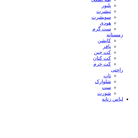
پلیور
تیشرت
سویشرت
هودی
ست گرم
زمستانه
کاپشن
پافر
کت جین
کت کتان
کت چرم
راحتی
تاپ
شلوارک
ست
شورت
لباس زنانه