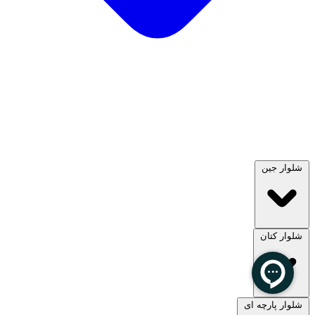
شلوار جین
شلوار کتان
مشاهده همه
شلوار پارچه ای