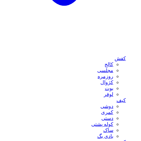
کفش
کالج
مجلسی
روزمره
کژوال
بوت
لوفر
کیف
دوشی
کمری
دستی
کوله پشتی
ساک
بادی بگ