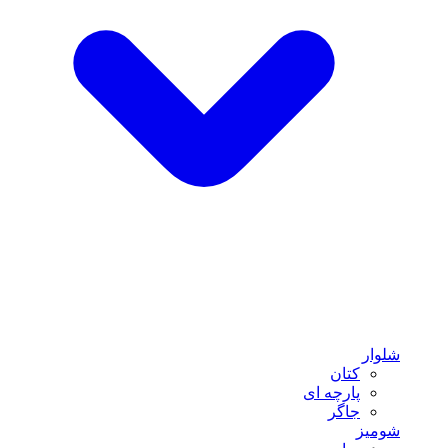
شلوار
کتان
پارچه ای
جاگر
شومیز