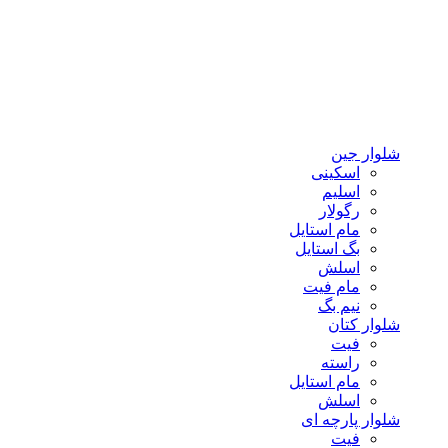
شلوار جین
اسکینی
اسلیم
رگولار
مام استایل
بگ استایل
اسلش
مام فیت
نیم بگ
شلوار کتان
فیت
راسته
مام استایل
اسلش
شلوار پارچه ای
فیت