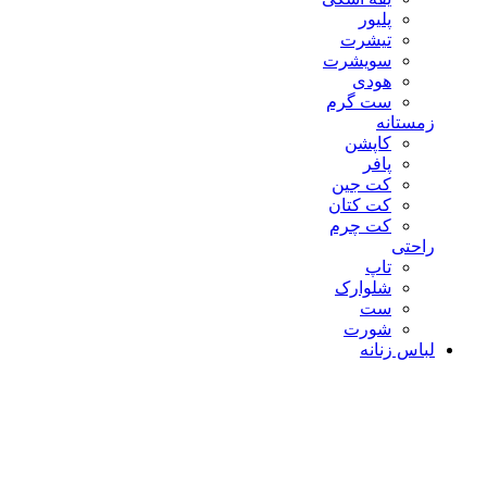
پلیور
تیشرت
سویشرت
هودی
ست گرم
زمستانه
کاپشن
پافر
کت جین
کت کتان
کت چرم
راحتی
تاپ
شلوارک
ست
شورت
لباس زنانه