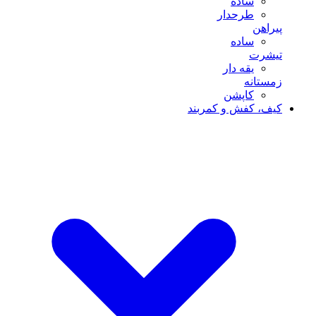
ساده
طرحدار
پیراهن
ساده
تیشرت
یقه دار
زمستانه
کاپشن
کیف، کفش و کمربند