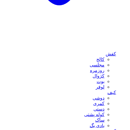
کفش
کالج
مجلسی
روزمره
کژوال
بوت
لوفر
کیف
دوشی
کمری
دستی
کوله پشتی
ساک
بادی بگ