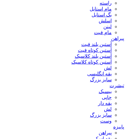
راسته
مام استایل
بگ استایل
اسلش
لینن
مام فیت
پیراهن
آستین بلند فیت
آستین کوتاه فیت
آستین بلند کلاسیک
آستین کوتاه کلاسیک
لش
یقه انگلیسی
سایز بزرگ
تیشرت
بیسیک
چاپی
یقه دار
لش
سایز بزرگ
وست
پاییزه
پیراهن
یقه اسکی