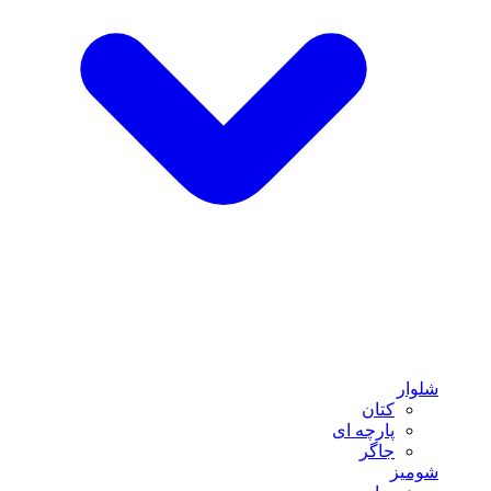
شلوار
کتان
پارچه ای
جاگر
شومیز