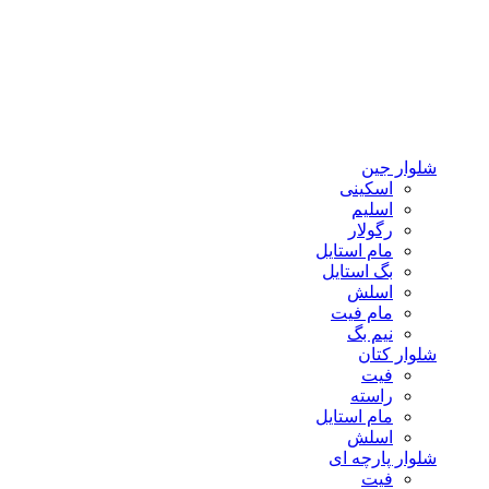
شلوار جین
اسکینی
اسلیم
رگولار
مام استایل
بگ استایل
اسلش
مام فیت
نیم بگ
شلوار کتان
فیت
راسته
مام استایل
اسلش
شلوار پارچه ای
فیت