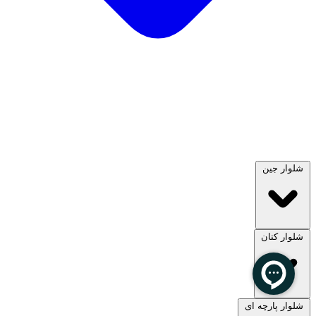
شلوار جین
شلوار کتان
مشاهده همه
شلوار پارچه ای