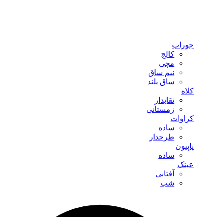
جوراب
کالج
مچی
نیم ساق
ساق بلند
کلاه
نقابدار
زمستانی
کراوات
ساده
طرحدار
پاپیون
ساده
عینک
آفتابی
شب