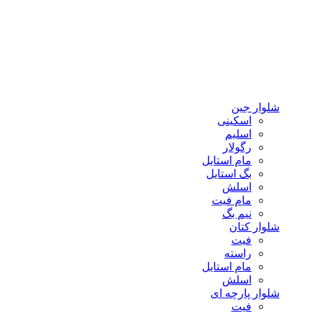
شلوار جین
اسکینی
اسلیم
رگولار
مام استایل
بگ استایل
اسلش
مام فیت
نیم بگ
شلوار کتان
فیت
راسته
مام استایل
اسلش
شلوار پارچه ای
فیت