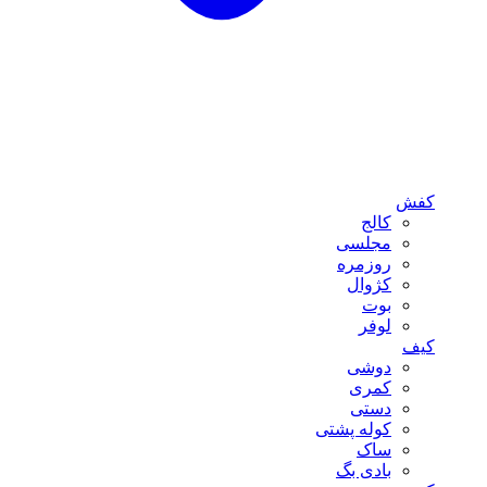
کفش
کالج
مجلسی
روزمره
کژوال
بوت
لوفر
کیف
دوشی
کمری
دستی
کوله پشتی
ساک
بادی بگ