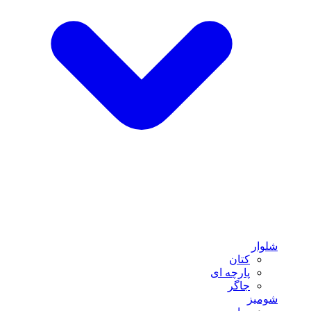
شلوار
کتان
پارچه ای
جاگر
شومیز