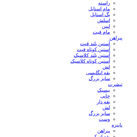
راسته
مام استایل
بگ استایل
اسلش
لینن
مام فیت
پیراهن
آستین بلند فیت
آستین کوتاه فیت
آستین بلند کلاسیک
آستین کوتاه کلاسیک
لش
یقه انگلیسی
سایز بزرگ
تیشرت
بیسیک
چاپی
یقه دار
لش
سایز بزرگ
وست
پاییزه
پیراهن
یقه اسکی