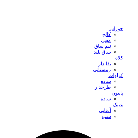
جوراب
کالج
مچی
نیم ساق
ساق بلند
کلاه
نقابدار
زمستانی
کراوات
ساده
طرحدار
پاپیون
ساده
عینک
آفتابی
شب