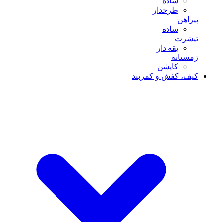
ساده
طرحدار
پیراهن
ساده
تیشرت
یقه دار
زمستانه
کاپشن
کیف، کفش و کمربند