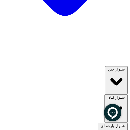
شلوار جین
شلوار کتان
مشاهده همه
شلوار پارچه ای