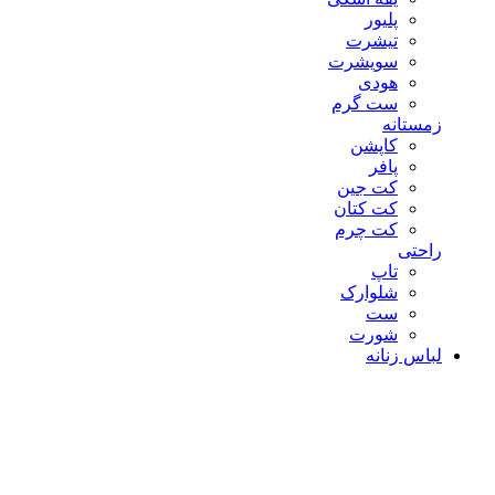
پلیور
تیشرت
سویشرت
هودی
ست گرم
زمستانه
کاپشن
پافر
کت جین
کت کتان
کت چرم
راحتی
تاپ
شلوارک
ست
شورت
لباس زنانه