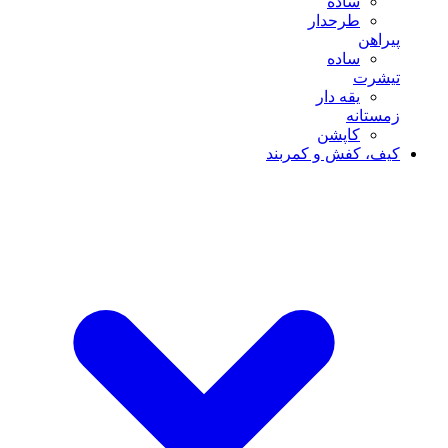
ساده
طرحدار
پیراهن
ساده
تیشرت
یقه دار
زمستانه
کاپشن
کیف، کفش و کمربند