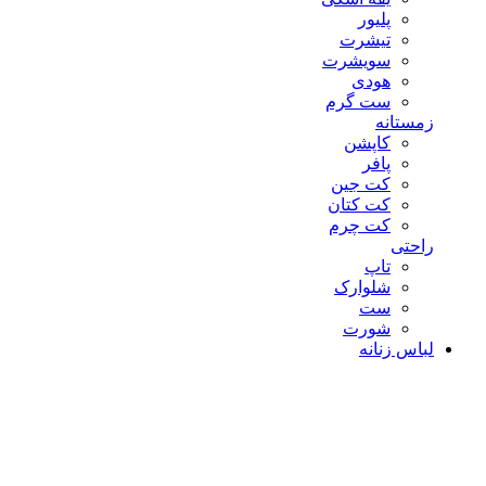
پلیور
تیشرت
سویشرت
هودی
ست گرم
زمستانه
کاپشن
پافر
کت جین
کت کتان
کت چرم
راحتی
تاپ
شلوارک
ست
شورت
لباس زنانه