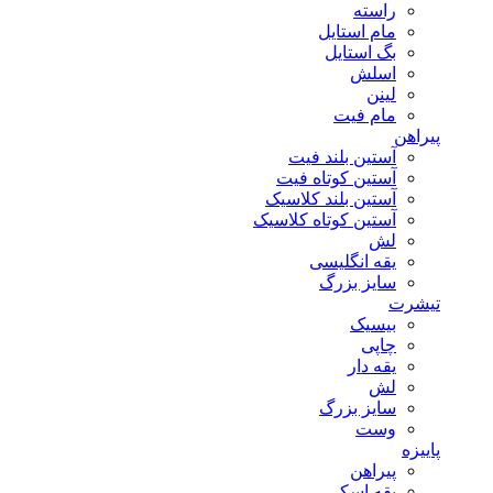
راسته
مام استایل
بگ استایل
اسلش
لینن
مام فیت
پیراهن
آستین بلند فیت
آستین کوتاه فیت
آستین بلند کلاسیک
آستین کوتاه کلاسیک
لش
یقه انگلیسی
سایز بزرگ
تیشرت
بیسیک
چاپی
یقه دار
لش
سایز بزرگ
وست
پاییزه
پیراهن
یقه اسکی