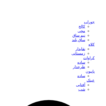
جوراب
کالج
مچی
نیم ساق
ساق بلند
کلاه
نقابدار
زمستانی
کراوات
ساده
طرحدار
پاپیون
ساده
عینک
آفتابی
شب