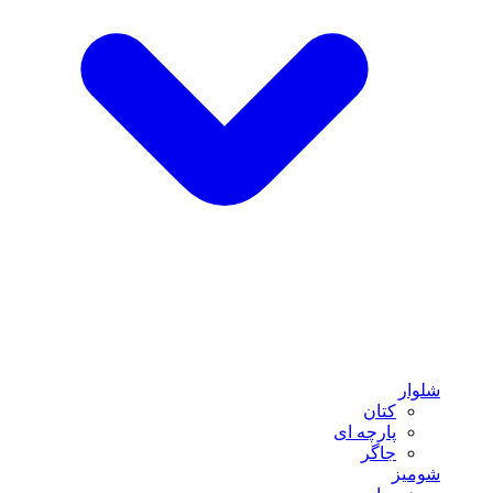
شلوار
کتان
پارچه ای
جاگر
شومیز