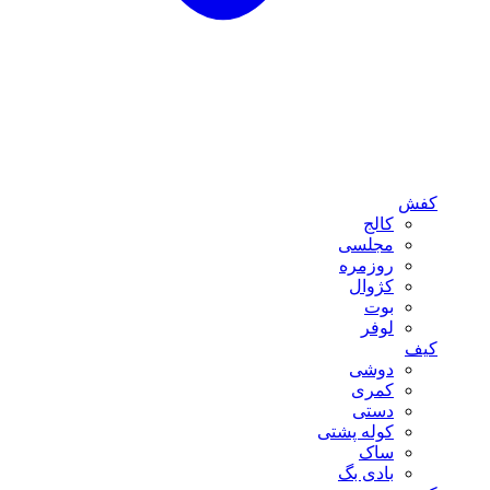
کفش
کالج
مجلسی
روزمره
کژوال
بوت
لوفر
کیف
دوشی
کمری
دستی
کوله پشتی
ساک
بادی بگ