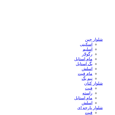
شلوار جین
اسکینی
اسلیم
رگولار
مام استایل
بگ استایل
اسلش
مام فیت
نیم بگ
شلوار کتان
فیت
راسته
مام استایل
اسلش
شلوار پارچه ای
فیت