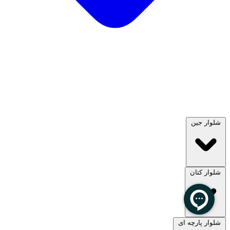
شلوار جین
شلوار کتان
مشاهده همه
شلوار پارچه ای