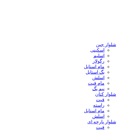
شلوار جین
اسکینی
اسلیم
رگولار
مام استایل
بگ استایل
اسلش
مام فیت
نیم بگ
شلوار کتان
فیت
راسته
مام استایل
اسلش
شلوار پارچه ای
فیت