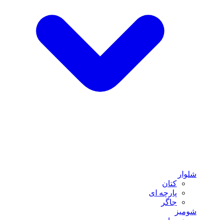
شلوار
کتان
پارچه ای
جاگر
شومیز