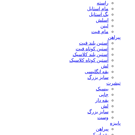
راسته
مام استایل
بگ استایل
اسلش
لینن
مام فیت
پیراهن
آستین بلند فیت
آستین کوتاه فیت
آستین بلند کلاسیک
آستین کوتاه کلاسیک
لش
یقه انگلیسی
سایز بزرگ
تیشرت
بیسیک
چاپی
یقه دار
لش
سایز بزرگ
وست
پاییزه
پیراهن
یقه اسکی