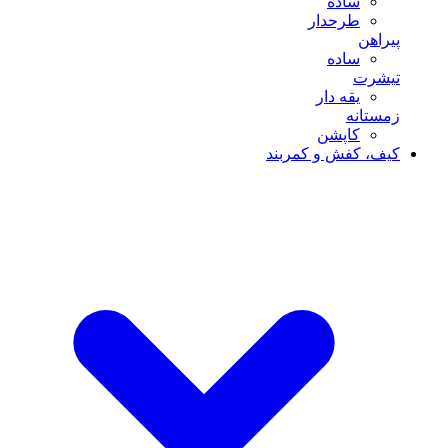
ساده
طرحدار
پیراهن
ساده
تیشرت
یقه دار
زمستانه
کاپشن
کیف، کفش و کمربند