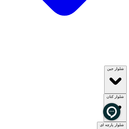
شلوار جین
شلوار کتان
مشاهده همه
شلوار پارچه ای