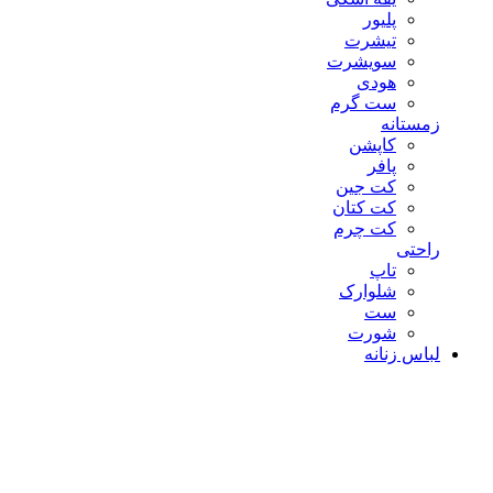
پلیور
تیشرت
سویشرت
هودی
ست گرم
زمستانه
کاپشن
پافر
کت جین
کت کتان
کت چرم
راحتی
تاپ
شلوارک
ست
شورت
لباس زنانه