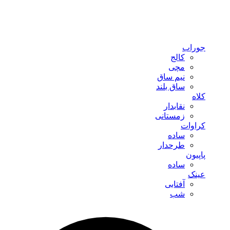
جوراب
کالج
مچی
نیم ساق
ساق بلند
کلاه
نقابدار
زمستانی
کراوات
ساده
طرحدار
پاپیون
ساده
عینک
آفتابی
شب