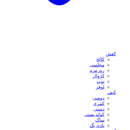
کفش
کالج
مجلسی
روزمره
کژوال
بوت
لوفر
کیف
دوشی
کمری
دستی
کوله پشتی
ساک
بادی بگ