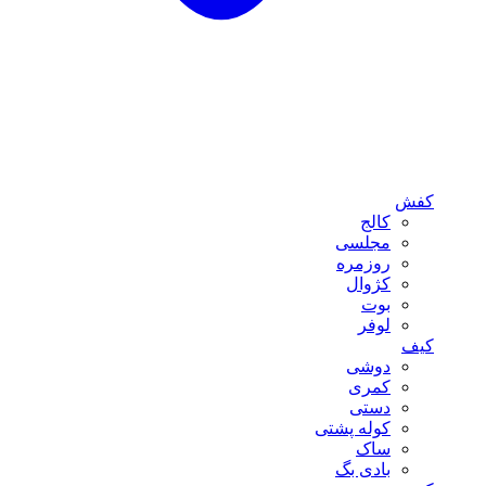
کفش
کالج
مجلسی
روزمره
کژوال
بوت
لوفر
کیف
دوشی
کمری
دستی
کوله پشتی
ساک
بادی بگ