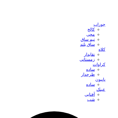
جوراب
کالج
مچی
نیم ساق
ساق بلند
کلاه
نقابدار
زمستانی
کراوات
ساده
طرحدار
پاپیون
ساده
عینک
آفتابی
شب