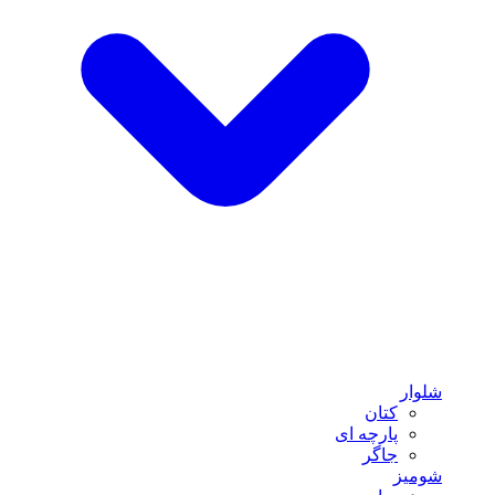
شلوار
کتان
پارچه ای
جاگر
شومیز