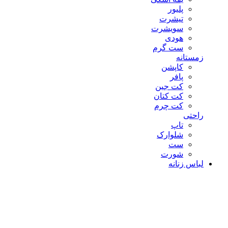
پلیور
تیشرت
سویشرت
هودی
ست گرم
زمستانه
کاپشن
پافر
کت جین
کت کتان
کت چرم
راحتی
تاپ
شلوارک
ست
شورت
لباس زنانه