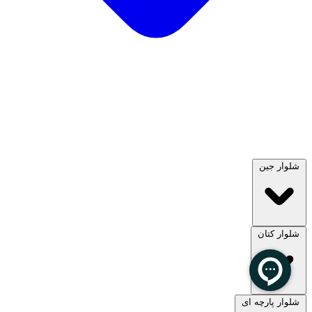
شلوار جین
شلوار کتان
مشاهده همه
شلوار پارچه ای