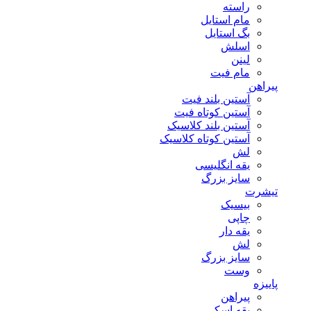
راسته
مام استایل
بگ استایل
اسلش
لینن
مام فیت
پیراهن
آستین بلند فیت
آستین کوتاه فیت
آستین بلند کلاسیک
آستین کوتاه کلاسیک
لش
یقه انگلیسی
سایز بزرگ
تیشرت
بیسیک
چاپی
یقه دار
لش
سایز بزرگ
وست
پاییزه
پیراهن
یقه اسکی