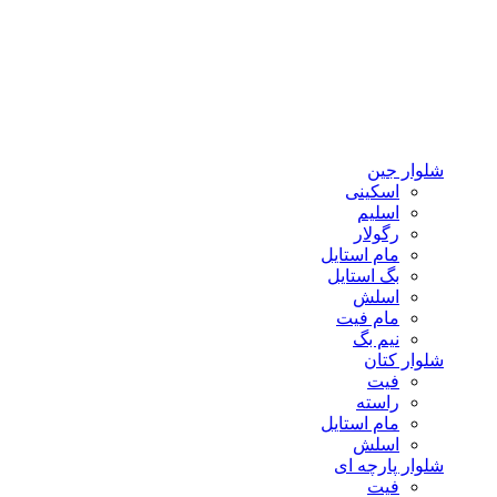
شلوار جین
اسکینی
اسلیم
رگولار
مام استایل
بگ استایل
اسلش
مام فیت
نیم بگ
شلوار کتان
فیت
راسته
مام استایل
اسلش
شلوار پارچه ای
فیت