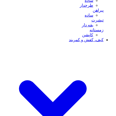
ساده
طرحدار
پیراهن
ساده
تیشرت
یقه دار
زمستانه
کاپشن
کیف، کفش و کمربند