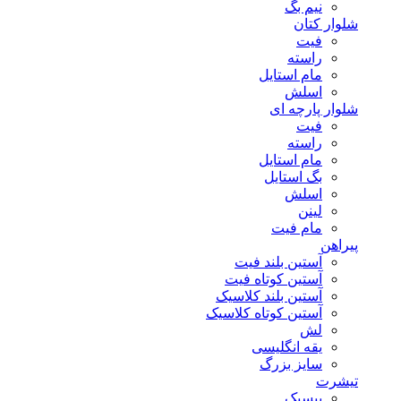
نیم بگ
شلوار کتان
فیت
راسته
مام استایل
اسلش
شلوار پارچه ای
فیت
راسته
مام استایل
بگ استایل
اسلش
لینن
مام فیت
پیراهن
آستین بلند فیت
آستین کوتاه فیت
آستین بلند کلاسیک
آستین کوتاه کلاسیک
لش
یقه انگلیسی
سایز بزرگ
تیشرت
بیسیک