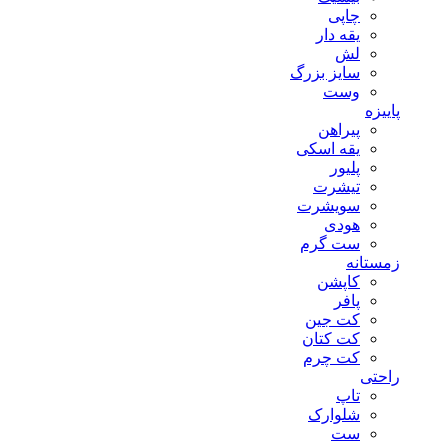
چاپی
یقه دار
لش
سایز بزرگ
وست
پاییزه
پیراهن
یقه اسکی
پلیور
تیشرت
سویشرت
هودی
ست گرم
زمستانه
کاپشن
پافر
کت جین
کت کتان
کت چرم
راحتی
تاپ
شلوارک
ست