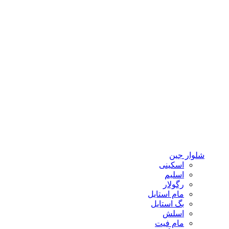
شلوار جین
اسکینی
اسلیم
رگولار
مام استایل
بگ استایل
اسلش
مام فیت