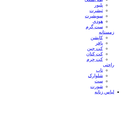
پلیور
تیشرت
سویشرت
هودی
ست گرم
زمستانه
کاپشن
پافر
کت جین
کت کتان
کت چرم
راحتی
تاپ
شلوارک
ست
شورت
لباس زنانه