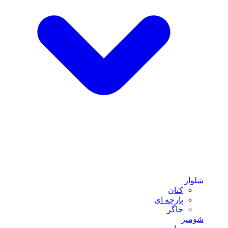
شلوار
کتان
پارچه ای
جاگر
شومیز