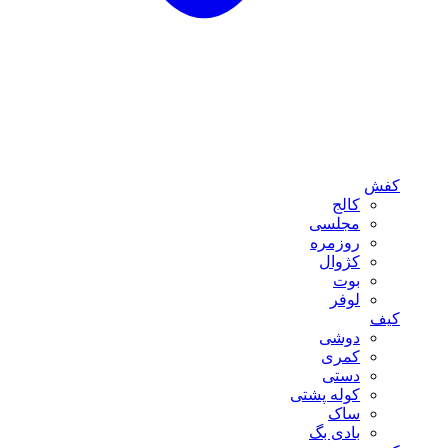
کفش
کالج
مجلسی
روزمره
کژوال
بوت
لوفر
کیف
دوشی
کمری
دستی
کوله پشتی
ساک
بادی بگ