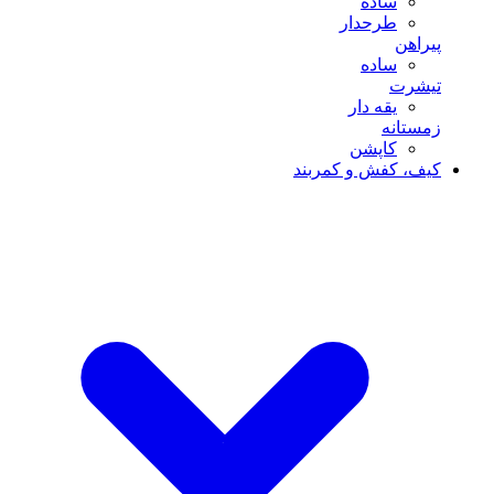
ساده
طرحدار
پیراهن
ساده
تیشرت
یقه دار
زمستانه
کاپشن
کیف، کفش و کمربند