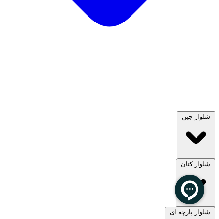
شلوار جین
شلوار کتان
مشاهده همه
شلوار پارچه ای