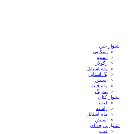
شلوار جین
اسکینی
اسلیم
رگولار
مام استایل
بگ استایل
اسلش
مام فیت
نیم بگ
شلوار کتان
فیت
راسته
مام استایل
اسلش
شلوار پارچه ای
فیت