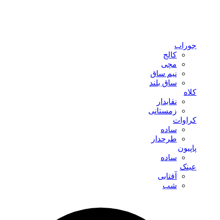
جوراب
کالج
مچی
نیم ساق
ساق بلند
کلاه
نقابدار
زمستانی
کراوات
ساده
طرحدار
پاپیون
ساده
عینک
آفتابی
شب