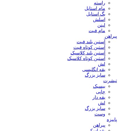
راسته
مام استایل
بگ استایل
اسلش
لینن
مام فیت
پیراهن
آستین بلند فیت
آستین کوتاه فیت
آستین بلند کلاسیک
آستین کوتاه کلاسیک
لش
یقه انگلیسی
سایز بزرگ
تیشرت
بیسیک
چاپی
یقه دار
لش
سایز بزرگ
وست
پاییزه
پیراهن
یقه اسکی